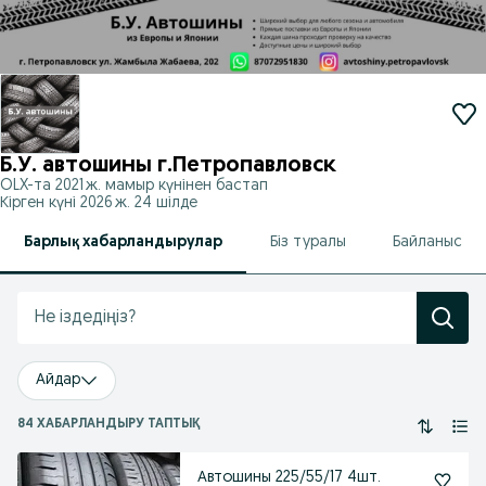
Б.У. автошины г.Петропавловск
OLX-та
2021 ж. мамыр
күнінен бастап
Кірген күні 2026 ж. 24 шілде
Барлық хабарландырулар
Біз туралы
Байланыс
Айдар
84 ХАБАРЛАНДЫРУ ТАПТЫҚ
Автошины 225/55/17 4шт.